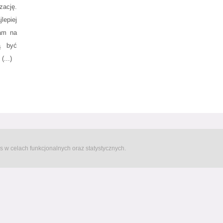
zację.
lepiej
zam na
ą być
(...)
s w celach funkcjonalnych oraz statystycznych.