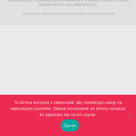
Strona korzysta z informacji przechowywanych w plikach cookies w celach
funkcjonalnych oraz statystycznych.
Realizacja:
agencja reklamowa Gliwice
futuresystems.pl
Ta strona korzysta z ciasteczek, aby świadczyć usługi na
najwyższym poziomie. Dalsze korzystanie ze strony oznacza,
że zgadzasz się na ich użycie.
Zgoda