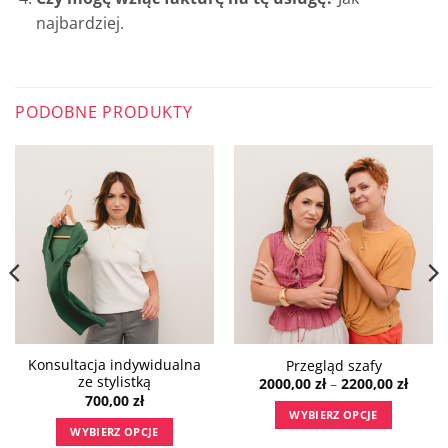
najbardziej.
PODOBNE PRODUKTY
Konsultacja indywidualna
Przegląd szafy
ze stylistką
s
Zakre
2000,00
zł
–
2200,00
zł
cen:
700,00
zł
od
WYBIERZ OPCJE
0 zł
2000,0
WYBIERZ OPCJE
do
Ten
0 zł
2200,0