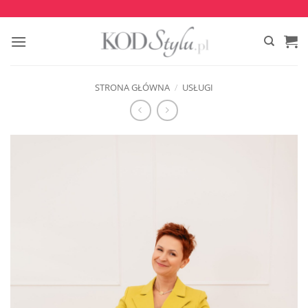
Przewiń
do
zawartości
STRONA GŁÓWNA
/
USŁUGI