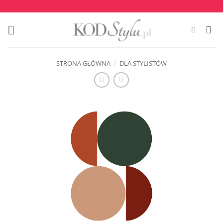
Przewiń
do
zawartości
STRONA GŁÓWNA
/
DLA STYLISTÓW