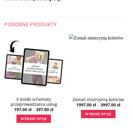
PODOBNE PRODUKTY
E-booki schematy
Zostań mistrzynią kolorów
przeprowadzania usług
Zakre
1997,00
zł
–
3997,00
zł
cen:
Zakres
197,00
zł
–
397,00
zł
od
cen:
WYBIERZ OPCJE
1997,0
od
WYBIERZ OPCJE
do
197,00 zł
Ten
3997,0
do
Ten
produkt
397,00 zł
produkt